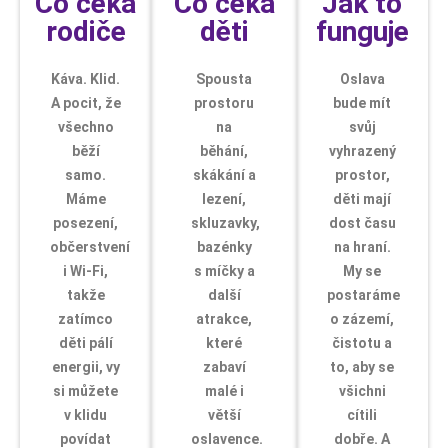
Co čeká
Co čeká
Jak to
rodiče
děti
funguje
Káva. Klid.
Spousta
Oslava
A pocit, že
prostoru
bude mít
všechno
na
svůj
běží
běhání,
vyhrazený
samo.
skákání a
prostor,
Máme
lezení,
děti mají
posezení,
skluzavky,
dost času
občerstvení
bazénky
na hraní.
i Wi-Fi,
s míčky a
My se
takže
další
postaráme
zatímco
atrakce,
o zázemí,
děti pálí
které
čistotu a
energii, vy
zabaví
to, aby se
si můžete
malé i
všichni
v klidu
větší
cítili
povídat
oslavence.
dobře. A