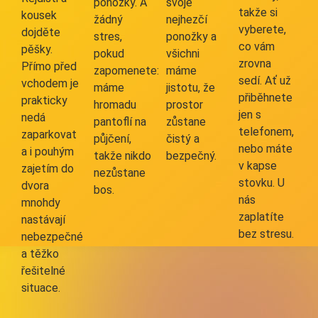
ponožky. A
svoje
takže si
kousek
žádný
nejhezčí
vyberete,
dojděte
stres,
ponožky a
co vám
pěšky.
pokud
všichni
zrovna
Přímo před
zapomenete:
máme
sedí. Ať už
vchodem je
máme
jistotu, že
přiběhnete
prakticky
hromadu
prostor
jen s
nedá
pantoflí na
zůstane
telefonem,
zaparkovat
půjčení,
čistý a
nebo máte
a i pouhým
takže nikdo
bezpečný.
v kapse
zajetím do
nezůstane
stovku. U
dvora
bos.
nás
mnohdy
zaplatíte
nastávají
bez stresu.
nebezpečné
a těžko
řešitelné
situace.