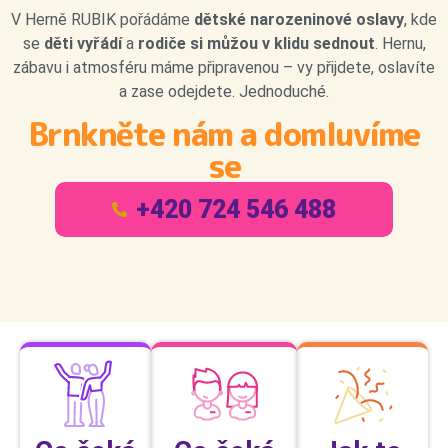
V Herně RUBIK pořádáme
dětské narozeninové oslavy
, kde
se
děti vyřádí
a
rodiče si můžou v klidu sednout
. Hernu,
zábavu i atmosféru máme připravenou – vy přijdete, oslavíte
a zase odejdete. Jednoduché.
Brnkněte nám a domluvíme
se
+420 724 546 488