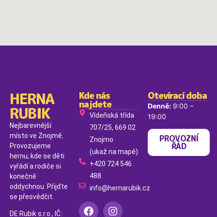
HERNA
Kde nás
Otevírací doba
najdete
Denně:
9:00 –
RUBIK
Vídeňská třída
19:00
Nejbarevnější
707/25, 669 02
místo ve Znojmě.
PROVOZNÍ
Znojmo
ŘÁD
Provozujeme
(ukaž na mapě)
hernu, kde se děti
+420 724 546
vyřádí a rodiče si
488
konečně
oddychnou. Přijďte
info@hernarubik.cz
se přesvědčit.
DE Rubik s.r.o., IČ: