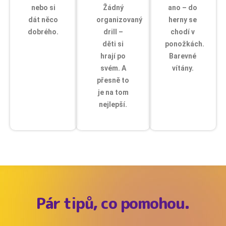
nebo si
Žádný
ano – do
dát něco
organizovaný
herny se
dobrého.
drill –
chodí v
děti si
ponožkách.
hrají po
Barevné
svém. A
vítány.
přesně to
je na tom
nejlepší.​
Pár tipů, co pomohou.