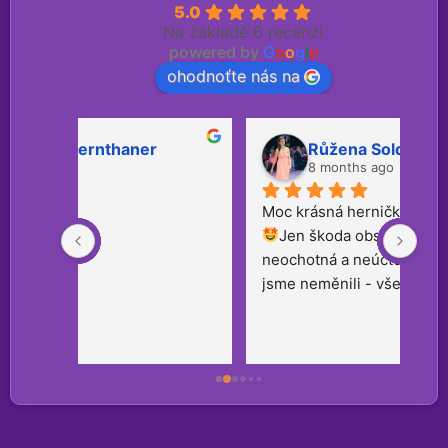
5.0
Na základě 6 recenzí
powered by
G
o
o
g
l
e
ohodnoťte nás na
Růžena Soldánová
8 months ago
Moc krásná hernička! Doporučujeme. 
Jen škoda obsluhy…. jedna slečna 
neochotná a neúčtovala nám i to co 
jsme neměnili - vše ale se vyřešilo. :)