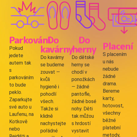
Parkování
Do
Do
Placení
kavárny
herny
Pokud
S placením
jedete
Do kavárny
Do dětské
u nás
autem tak
se budeme
herny se
nebude
s
zouvat —
chodí v
žádné
parkováním
kvůli
ponožkách
drama.
to bude
hygieně i
— žádné
Bereme
peklo.
pohodlí
pantofle,
karty,
Zaparkujte
všech.
žádné bosé
hotovost,
své auto u
Takže si
nohy. Děti
všechny
Laufenu, na
klidně
tak můžou
běžné
Kotkově
nachystejte
s hrdostí
platební
nebo
pořádné
vystavit
metody,
Rejdišti a